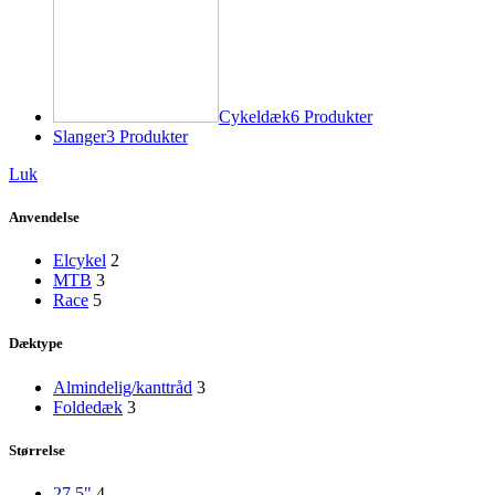
Cykeldæk
6 Produkter
Slanger
3 Produkter
Luk
Anvendelse
Elcykel
2
MTB
3
Race
5
Dæktype
Almindelig/kanttråd
3
Foldedæk
3
Størrelse
27.5"
4