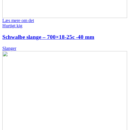
Læs mere om det
Hurtigt kig
Schwalbe slange – 700×18-25c -40 mm
Slanger