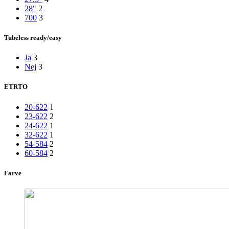
28"
2
700
3
Tubeless ready/easy
Ja
3
Nej
3
ETRTO
20-622
1
23-622
2
24-622
1
32-622
1
54-584
2
60-584
2
Farve