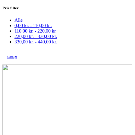
Pris filter
Alle
0,00
kr.
-
110,00
kr.
110,00
kr.
-
220,00
kr.
220,00
kr.
-
330,00
kr.
330,00
kr.
-
440,00
kr.
Udsolgt