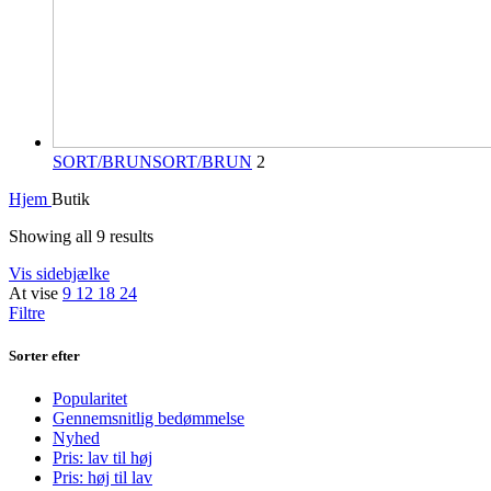
SORT/BRUN
SORT/BRUN
2
Hjem
Butik
Showing all 9 results
Vis sidebjælke
At vise
9
12
18
24
Filtre
Sorter efter
Popularitet
Gennemsnitlig bedømmelse
Nyhed
Pris: lav til høj
Pris: høj til lav