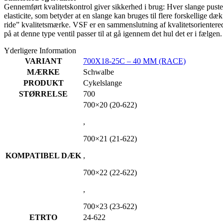
Gennemført kvalitetskontrol giver sikkerhed i brug: Hver slange pustes
elasticite, som betyder at en slange kan bruges til flere forskellige 
ride” kvalitetsmærke. VSF er en sammenslutning af kvalitetsorientered
på at denne type ventil passer til at gå igennem det hul det er i fælge
Yderligere Information
VARIANT
700X18-25C – 40 MM (RACE)
MÆRKE
Schwalbe
PRODUKT
Cykelslange
STØRRELSE
700
700×20 (20-622)
,
700×21 (21-622)
KOMPATIBEL DÆK
,
700×22 (22-622)
,
700×23 (23-622)
ETRTO
24-622