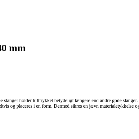
-40 mm
be slanger holder lufttrykket betydeligt længere end andre gode slange
ltvis og placeres i en form. Dermed sikres en jævn materialetykkelse o