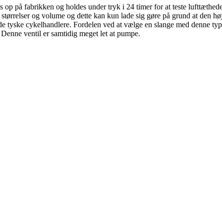
 op på fabrikken og holdes under tryk i 24 timer for at teste lufttæthe
dæk størrelser og volume og dette kan kun lade sig gøre på grund at den 
e tyske cykelhandlere. Fordelen ved at vælge en slange med denne type 
n. Denne ventil er samtidig meget let at pumpe.