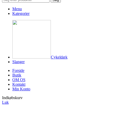
Menu
Kategorier
Cykeldæk
Slanger
Forside
Butik
OM OS
Kontakt
Min Konto
Indkøbskurv
Luk
| Over 150.000 sommerdæk på lager nu |
| Køb 40+ dæk og