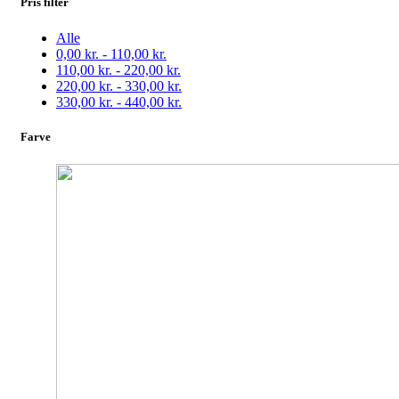
Pris filter
Alle
0,00
kr.
-
110,00
kr.
110,00
kr.
-
220,00
kr.
220,00
kr.
-
330,00
kr.
330,00
kr.
-
440,00
kr.
Farve