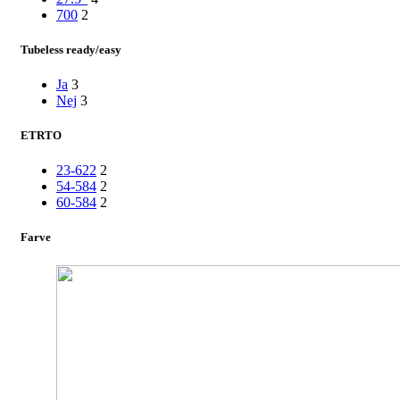
700
2
Tubeless ready/easy
Ja
3
Nej
3
ETRTO
23-622
2
54-584
2
60-584
2
Farve