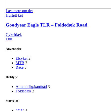
Læs mere om det
Hurtigt kig
Goodyear Eagle TLR – Foldedæk Road
Cykeldæk
Luk
Anvendelse
Elcykel
2
MTB
3
Race
3
Dæktype
Almindelig/kanttråd
3
Foldedæk
3
Størrelse
27.5"
4