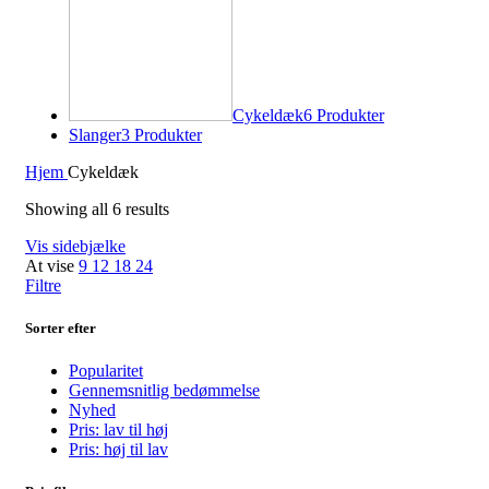
Cykeldæk
6 Produkter
Slanger
3 Produkter
Hjem
Cykeldæk
Showing all 6 results
Vis sidebjælke
At vise
9
12
18
24
Filtre
Sorter efter
Popularitet
Gennemsnitlig bedømmelse
Nyhed
Pris: lav til høj
Pris: høj til lav