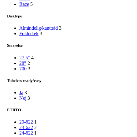
Race
5
Dæktype
Almindelig/kanttråd
3
Foldedæk
3
Størrelse
27.5"
4
28"
2
700
3
Tubeless ready/easy
Ja
3
Nej
3
ETRTO
20-622
1
23-622
2
24-622
1