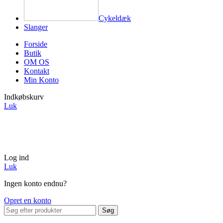
Cykeldæk
Slanger
Forside
Butik
OM OS
Kontakt
Min Konto
Indkøbskurv
Luk
| Over 150.000 sommerdæk på lager nu |
| Køb 40+ dæk og
lås en eksklusiv 15% rabat op |
| Vi lover hurtig levering
|
Log ind
Luk
Ingen konto endnu?
Opret en konto
Søg