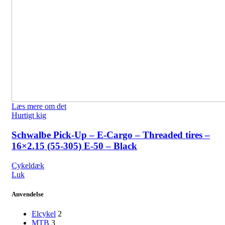
Læs mere om det
Hurtigt kig
Schwalbe Pick-Up – E-Cargo – Threaded tires –
16×2.15 (55-305) E-50 – Black
Cykeldæk
Luk
Anvendelse
Elcykel
2
MTB
3