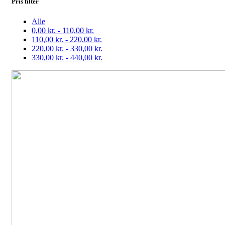
Pris filter
Alle
0,00
kr.
-
110,00
kr.
110,00
kr.
-
220,00
kr.
220,00
kr.
-
330,00
kr.
330,00
kr.
-
440,00
kr.