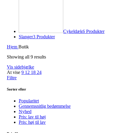
Cykeldæk
6 Produkter
Slanger
3 Produkter
Hjem
Butik
Showing all 9 results
Vis sidebjælke
At vise
9
12
18
24
Filtre
Sorter efter
Popularitet
Gennemsnitlig bedømmelse
Nyhed
Pris: lav til høj
Pris: høj til lav